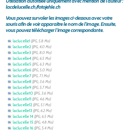
Utilisation autorisée uniquement avec mention de l'auteur :
Contact
lacdelucelle.ch/fotojehle.ch
Devenir membre
Vous pouvez survoler les images ci-dessous avec votre
souris afin de voir apparaître le nom de l’image. Ensuite,
vous pouvez télécharger l’image correspondante.
laclucelle1
(JPG, 5.8 Mo)
laclucelle2
(JPG, 4.0 Mo)
laclucelle3
(JPG, 8.0 Mo)
laclucelle4
(JPG, 6.5 Mo)
laclucelle5
(JPG, 6.3 Mo)
laclucelle6
(JPG, 5.0 Mo)
laclucelle7
(JPG, 7.1 Mo)
laclucelle8
(JPG, 3.6 Mo)
laclucelle9
(JPG, 5.7 Mo)
laclucelle10
(JPG, 3.6 Mo)
laclucelle11
(JPG, 4.6 Mo)
laclucelle12
(JPG, 5.1 Mo)
laclucelle13
(JPG, 6.2 Mo)
laclucelle 14
(JPG, 6.5 Mo)
laclucelle 15
(JPG, 4.8 Mo)
laclucelle 16
(JPG, 5.4 Mo)