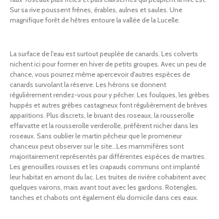
Sur sa rive poussent frênes, érables, aulnes et saules. Une
magnifique forêt de hêtres entoure la vallée de la Lucelle.
La surface de l'eau est surtout peuplée de canards. Les colverts
nichent ici pour former en hiver de petits groupes. Avec un peu de
chance, vous pourrez même apercevoir d'autres espèces de
canards survolant la réserve. Les hérons se donnent
régulièrement rendez-vous pour y pêcher. Les foulques, les grèbes
huppés et autres grèbes castagneux font régulièrement de brèves
apparitions. Plus discrets, le bruant des roseaux, la rousserolle
effarvatte et la rousserolle verderolle, préfèrent nicher dans les
roseaux. Sans oublier le martin pêcheur que le promeneur
chanceux peut observer sur le site…Les mammifères sont
majoritairement représentés par différentes espèces de martres.
Les grenouilles rousses et les crapauds communs ont implanté
leur habitat en amont du lac. Les truites de rivière cohabitent avec
quelques vairons, mais avant tout avec les gardons. Rotengles,
tanches et chabots ont également élu domicile dans ces eaux.