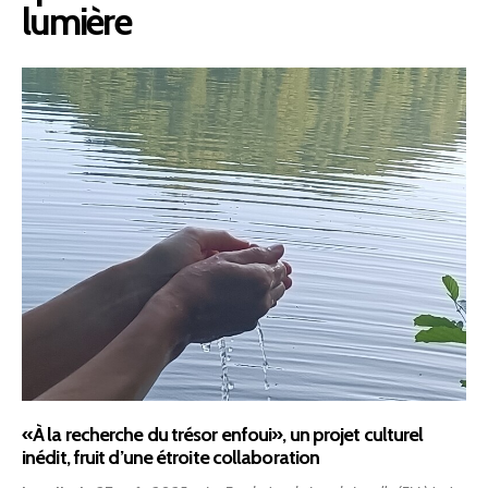
lumière
Contact
Devenir membre
«À la recherche du trésor enfoui», un projet culturel
inédit, fruit d’une étroite collaboration