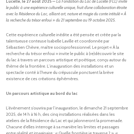
Lucelle, le 27 août 2025 —
La Fondation du Lac de Lucelle (FLL) invite
le public à une expérience culturelle unique, fruit d’une collaboration étroite
avec la Résidence du Lac, alliant art, nature et magie du conte intitulé « À
la recherche du trésor enfoui » du 21 septembre au 19 octobre 2025.
Cette expérience culturelle inédite a été pensée et créée par la
talentueuse conteuse Isabelle Laville et coordonnée par
Sébastien Chèvre, maître socioprofessionnel. Le projet « À la
recherche du trésor enfoui » invite le public à (re)découvrir le site
du lac à travers un parcours artistique et poétique, conçu autour du
thème de la frontière. L’inauguration des installations et un
spectacle conté à l’heure du crépuscule ponctuent la brève
existence de ces créations éphémères.
Un parcours artistique au bord du lac
L’événement s’ouvrira par l’inauguration, le dimanche 21 septembre
2025, de 14 h à 16 h, des cinq installations réalisées dans les
ateliers de la Résidence du Lac et qui jalonneront la promenade.
Chacune d’elles interroge à sa manière les limites et passages
entre réalité et imaginaire : « Quelle frontière je traverse ? », «