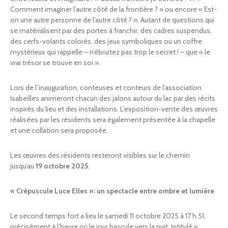
Comment imaginer l’autre côté de la frontière ? » ou encore « Est-
on une autre personne de l’autre côté ? ». Autant de questions qui
se matérialisent par des portes à franchir, des cadres suspendus,
des cerfs-volants colorés, des jeux symboliques ou un coffre
mystérieux qui rappelle – n’ébruitez pas trop le secret ! – que « le
vrai trésor se trouve en soi ».
Lors de l’inauguration, conteuses et conteurs de l’association
Isabeilles animeront chacun des jalons autour du lac par des récits
inspirés du lieu et des installations. L’exposition-vente des œuvres
réalisées par les résidents sera également présentée à la chapelle
et une collation sera proposée.
Les œuvres des résidents resteront visibles sur le chemin
jusqu’au
19 octobre 2025
.
« Crépuscule Luce Elles »: un spectacle entre ombre et lumière
Le second temps fort a lieu le samedi 11 octobre 2025 à 17 h 51,
précisément à l’heure où le jour bascule vers la nuit. Intitulé «