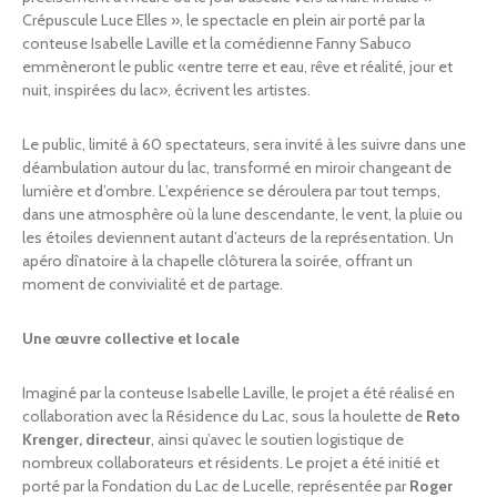
Crépuscule Luce Elles », le spectacle en plein air porté par la
conteuse Isabelle Laville et la comédienne Fanny Sabuco
emmèneront le public «entre terre et eau, rêve et réalité, jour et
nuit, inspirées du lac», écrivent les artistes.
Le public, limité à 60 spectateurs, sera invité à les suivre dans une
déambulation autour du lac, transformé en miroir changeant de
lumière et d’ombre. L’expérience se déroulera par tout temps,
dans une atmosphère où la lune descendante, le vent, la pluie ou
les étoiles deviennent autant d’acteurs de la représentation. Un
apéro dînatoire à la chapelle clôturera la soirée, offrant un
moment de convivialité et de partage.
Une œuvre collective et locale
Imaginé par la conteuse Isabelle Laville, le projet a été réalisé en
collaboration avec la Résidence du Lac, sous la houlette de
Reto
Krenger, directeur
, ainsi qu’avec le soutien logistique de
nombreux collaborateurs et résidents. Le projet a été initié et
porté par la Fondation du Lac de Lucelle, représentée par
Roger